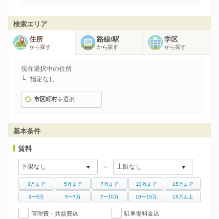
検索エリア
住所
路線/駅
学区
から探す
から探す
から探す
現在選択中の住所
指定なし
市区町村
を選択
基本条件
賃料
～
3万まで
5万まで
7万まで
10万まで
15万まで
3〜5万
5〜7万
7〜10万
10〜15万
15万以上
管理費・共益費込
駐車場料金込