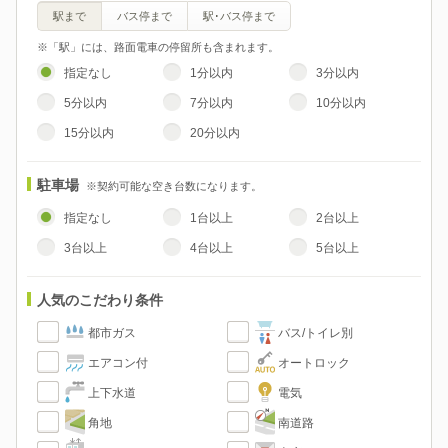
駅まで
バス停まで
駅･バス停まで
※「駅」には、路面電車の停留所も含まれます。
指定なし
1分以内
3分以内
5分以内
7分以内
10分以内
15分以内
20分以内
駐車場
※契約可能な空き台数になります。
指定なし
1台以上
2台以上
3台以上
4台以上
5台以上
人気のこだわり条件
都市ガス
バス/トイレ別
エアコン付
オートロック
上下水道
電気
角地
南道路