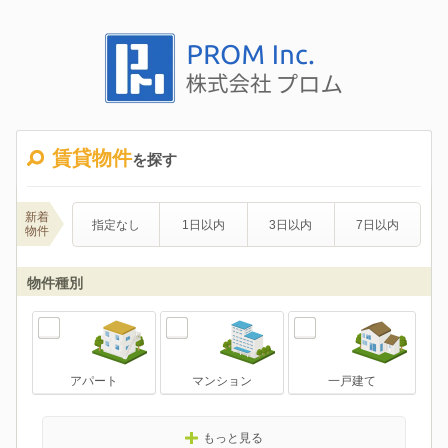
賃貸物件
を探す
新着
指定なし
1日以内
3日以内
7日以内
物件
物件種別
アパート
マンション
一戸建て
もっと見る