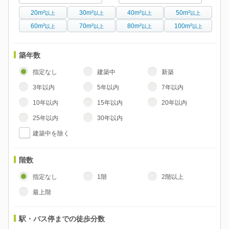
20m²
30m²
40m²
50m²
以上
以上
以上
以上
60m²
70m²
80m²
100m²
以上
以上
以上
以上
築年数
指定なし
建築中
新築
3年以内
5年以内
7年以内
10年以内
15年以内
20年以内
25年以内
30年以内
建築中を除く
階数
指定なし
1階
2階以上
最上階
駅・バス停までの徒歩分数