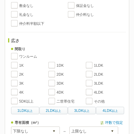
敷金なし
保証金なし
礼金なし
仲介料なし
仲介料半額以下
広さ
間取り
ワンルーム
1K
1DK
1LDK
2K
2DK
2LDK
3K
3DK
3LDK
4K
4DK
4LDK
5DK以上
二世帯住宅
その他
1LDK
2LDK
3LDK
4LDK
以上
以上
以上
以上
専有面積
（m²）
坪数で指定
～